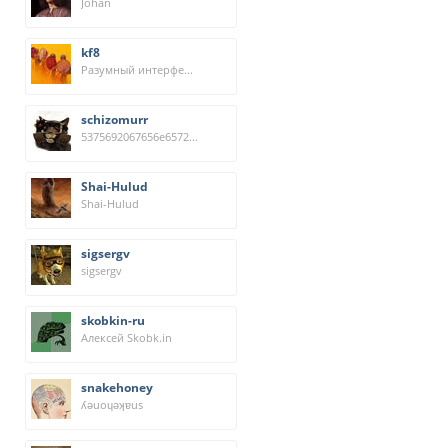
Johan
kf8
Разумный интерфейс к Википедии
schizomurr
5375692067656e6572697320426f742065782048756d616e2e
Shai-Hulud
Shai-Hulud
sigsergv
sigsergv
skobkin-ru
Алексей Skobk.in
snakehoney
ʎǝuoɥǝʞɐus