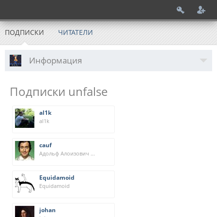
ПОДПИСКИ
ЧИТАТЕЛИ
Информация
Подписки unfalse
al1k
al1k
cauf
Адольф Алоизович Кауфман
Equidamoid
Equidamoid
johan