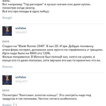
жаль.
Вот например "Тор рагнарек" я лучше скачаю или даже куплю,
посмотрю когда захочу.
Всё это про походы в одно лийцо.
#ozajd
unfalse
14 Oct
2017
кино
Сходил на "Blade Runner 2049". В зал 2D. И зря. Добрую половину
атмосферы потерял, динамики зала просто не справлялись и трещали.
Идти надо было на IMAX это 120%.
Фильм понравился. В Минске был полный зал, никто не шумел, в
конце кто-то даже похлопал, хотя звучало это как-то иронично что ли.
#ozrrm
unfalse
24 Sep
2017
кино
Посмотрел "Кингсман: золотое кольцо". Это смотреть надо под
градусом я так понимаю. Честно: ничего особенного.
#ozkyi
1