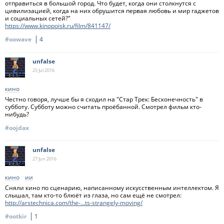
отправиться в большой город. Что будет, когда они столкнутся с
цивилизацией, когда на них обрушится первая любовь и мир гаджетов
и социальных сетей?"
https://www.kinopoisk.ru/film/841147/
#oowave
4
unfalse
25 Jul
2016
кино
Честно говоря, лучше бы я сходил на "Стар Трек: Бесконечность" в
субботу. Субботу можно считать проёбанной. Смотрел фильм кто-
нибудь?
#oojdax
unfalse
27 Jun
2016
кино
ии
Сняли кино по сценарию, написанному искусственным интеллектом. Я
слышал, там кто-то блюёт из глаза, но сам ещё не смотрел:
http://arstechnica.com/the-...ts-strangely-moving/
#ootkir
1