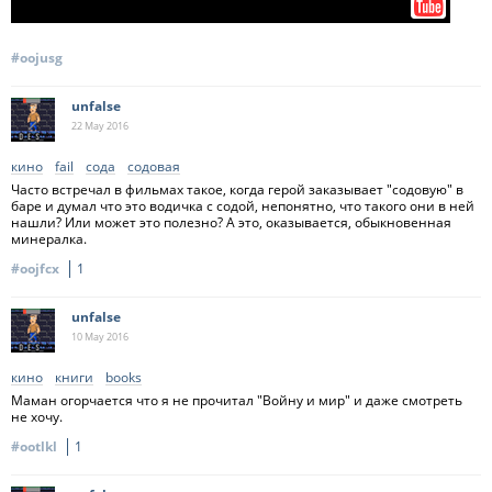
#oojusg
unfalse
22 May
2016
кино
fail
сода
содовая
Часто встречал в фильмах такое, когда герой заказывает "содовую" в
баре и думал что это водичка с содой, непонятно, что такого они в ней
нашли? Или может это полезно? А это, оказывается, обыкновенная
минералка.
#oojfcx
1
unfalse
10 May
2016
кино
книги
books
Маман огорчается что я не прочитал "Войну и мир" и даже смотреть
не хочу.
#ootlkl
1