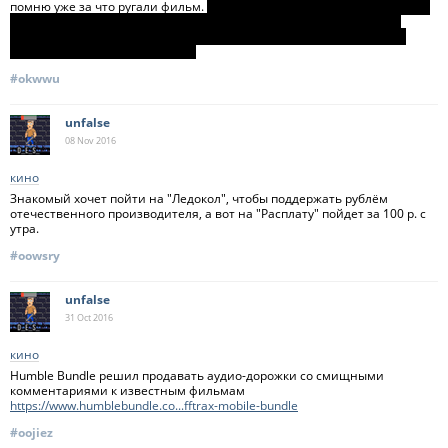
помню уже за что ругали фильм.
#okwwu
unfalse
08 Nov
2016
кино
Знакомый хочет пойти на "Ледокол", чтобы поддержать рублём
отечественного производителя, а вот на "Расплату" пойдет за 100 р. с
утра.
#oowsry
unfalse
31 Oct
2016
кино
Humble Bundle решил продавать аудио-дорожки со смищными
комментариями к известным фильмам
https://www.humblebundle.co...fftrax-mobile-bundle
#oojiez