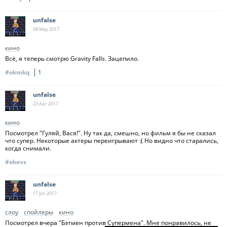
unfalse
08 May
2017
кино
Всё, я теперь смотрю Gravity Falls. Зацепило.
#okmkq
1
unfalse
23 Apr
2017
кино
Посмотрел "Гуляй, Вася!". Ну так да, смешно, но фильм я бы не сказал
что супер. Некоторые актеры переигрывают :( Но видно что старались,
когда снимали.
#okevs
unfalse
17 Jan
2017
слоу
спойлеры
кино
Посмотрел вчера "Бэтмен против Супермена". Мне понравилось, не