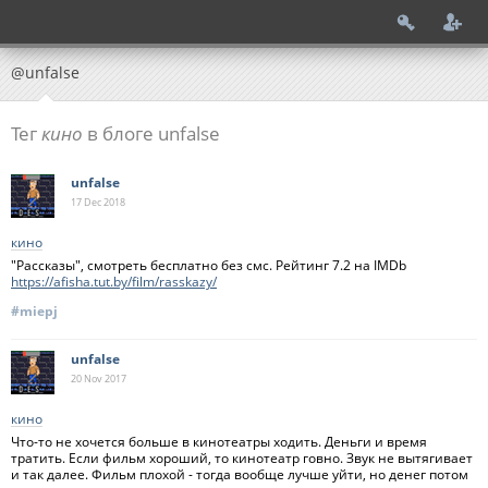
@unfalse
Тег
кино
в блоге unfalse
unfalse
17 Dec
2018
кино
"Рассказы", смотреть бесплатно без смс. Рейтинг 7.2 на IMDb
https://afisha.tut.by/film/rasskazy/
#miepj
unfalse
20 Nov
2017
кино
Что-то не хочется больше в кинотеатры ходить. Деньги и время
тратить. Если фильм хороший, то кинотеатр говно. Звук не вытягивает
и так далее. Фильм плохой - тогда вообще лучше уйти, но денег потом