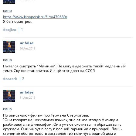
кино
https://www.kinopoisk.ru/film/470689/
Я бы посмотрел.
#oojizo
1
unfalse
26 Aug
2016
кино
Пытался смотреть "Мимино". Не могу выдержать такой медленный
темп. Скучно становится. И ещё этот дроч на СССР.
#oozcrh
2
unfalse
11 Aug
2016
кино
По описанию - фильм про Германа Стерлигова.
"Они говорят на нескольких языках, знают квантовую физику и
разбираются в философии. Они умеют охотиться и обращаться с
оружием. Они живут в лесу в полной гармонии с природой. Лишь
стечение обстоятельств заставляет их покинуть родной дом и