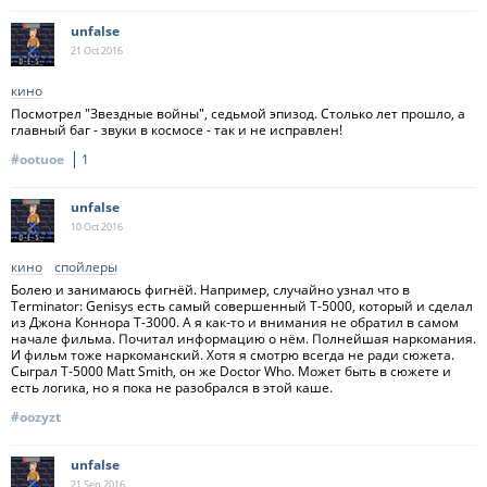
unfalse
21 Oct
2016
кино
Посмотрел "Звездные войны", седьмой эпизод. Столько лет прошло, а
главный баг - звуки в космосе - так и не исправлен!
#ootuoe
1
unfalse
10 Oct
2016
кино
спойлеры
Болею и занимаюсь фигнёй. Например, случайно узнал что в
Terminator: Genisys есть самый совершенный T-5000, который и сделал
из Джона Коннора T-3000. А я как-то и внимания не обратил в самом
начале фильма. Почитал информацию о нём. Полнейшая наркомания.
И фильм тоже наркоманский. Хотя я смотрю всегда не ради сюжета.
Сыграл T-5000 Matt Smith, он же Doctor Who. Может быть в сюжете и
есть логика, но я пока не разобрался в этой каше.
#oozyzt
unfalse
21 Sep
2016