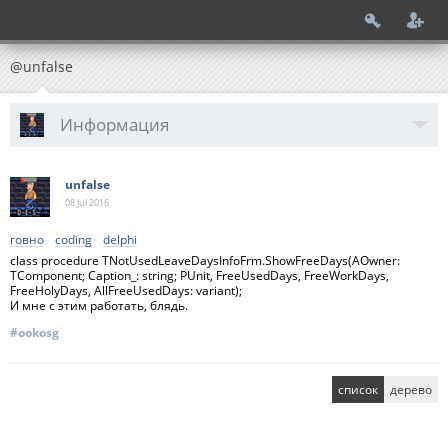
@unfalse
Информация
unfalse
08 Jul
2016
говно
coding
delphi
class procedure TNotUsedLeaveDaysInfoFrm.ShowFreeDays(AOwner:
TComponent; Caption_: string; PUnit, FreeUsedDays, FreeWorkDays,
FreeHolyDays, AllFreeUsedDays: variant);
И мне с этим работать, блядь.
#ookosg
список
дерево