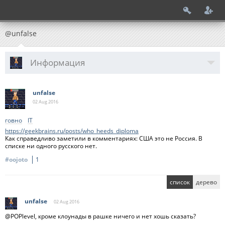
@unfalse
Информация
unfalse
02 Aug
2016
говно
IT
https://geekbrains.ru/posts/who_heeds_diploma
Как справедливо заметили в комментариях: США это не Россия. В
списке ни одного русского нет.
#oojoto
1
список
дерево
unfalse
02 Aug
2016
@POPlevel, кроме клоунады в рашке ничего и нет хошь сказать?