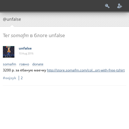
@unfalse
Тег
somafm
в блоге unfalse
unfalse
10 Aug
2016
somafm
говно
donate
3200 р. за ёбаную маечку
http://store.somafm.com/col...ort-with-free-tshirt
#oojsyk
2