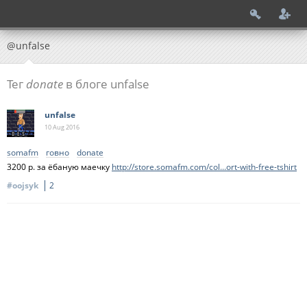
@unfalse
Тег
donate
в блоге unfalse
unfalse
10 Aug
2016
somafm
говно
donate
3200 р. за ёбаную маечку
http://store.somafm.com/col...ort-with-free-tshirt
#oojsyk
2