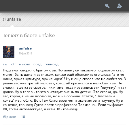
@unfalse
Тег
lotr
в блоге unfalse
unfalse
10 Jan
2016
sw
lotr
мысли
бред
говноед
Недавно говорил с братом о зв. По-моему он каким-то поцреотом стал,
может быть даже и ватником, как же ещё объяснить его слова: "это не
наша, чужая культура, чужие идеи"? Ну и ещё сказал что не любит зв. В
реале это уже третий человек, который признался в нелюбви к зв. Не
знаю, я в детстве смотрел их и мне тогда нравились эти "пиу-пиу" и так
далее. Ну а теперь-то это выглядит очень по-детски. Это сказка, да. Ну
это, короч, я не не люблю зв, но и не обожаю. Кстати, "Властелин
колец" не люблю. Вот. Там бластеров нет и икс-вингов и пиу-пиу. Ну и
конечно, говноед-Лукас против профессора Толкиена... Если ты фанат
ВК, то ты интеллектуал, а если ЗВ - говноед?
#ipuem
10