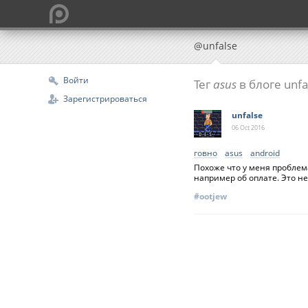
@unfalse
Войти
Тег
asus
в блоге unfa
Зарегистрироваться
unfalse
06 Oct
2016
говно
asus
android
Похоже что у меня проблем
например об оплате. Это н
#ootjew