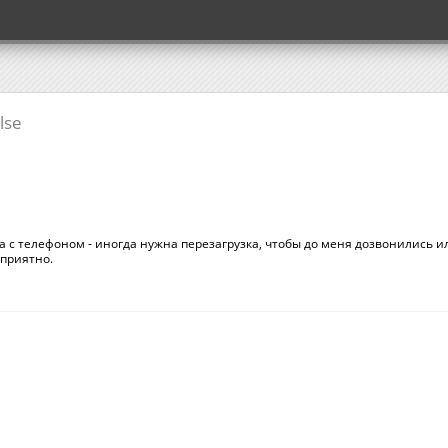
lse
а с телефоном - иногда нужна перезагрузка, чтобы до меня дозвонились и
еприятно.